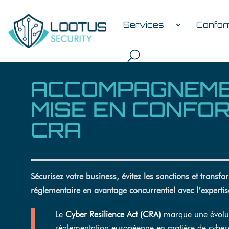
Services
Confor
ACCOMPAGNEME
MISE EN CONFO
CRA
Sécurisez votre business, évitez les sanctions et transfo
réglementaire en avantage concurrentiel avec l’expertis
Le
Cyber Resilience Act (CRA)
marque une évolut
réglementation européenne en matière de cybers