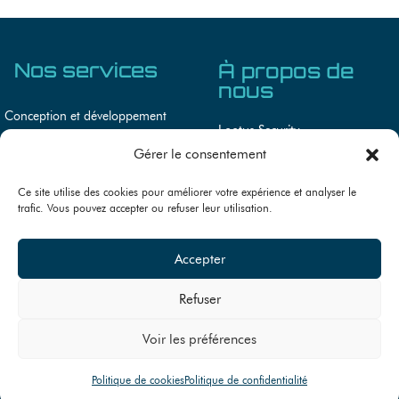
Nos services
À propos de
nous
Conception et développement
Lootus Security
Audit de sécurité IoT, OT et systèmes
Gérer le consentement
Lootus Academy
embarqués
Actualités
Ce site utilise des cookies pour améliorer votre expérience et analyser le
Conseils en cybersécurité
trafic. Vous pouvez accepter ou refuser leur utilisation.
Recrutement
Accepter
Refuser
© 2026
Lootus Security, tous
RGPD
Mentions légales
droits réservés. Site conçu par
Voir les préférences
Cookies
l’agence
Eazy Peazy
.
Politique de cookies
Politique de confidentialité