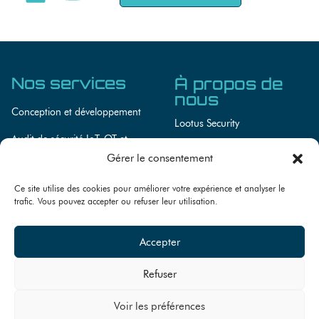
Nos services
À propos de
nous
Conception et développement
Lootus Security
Audit de sécurité IoT, OT et
Lootus Academy
systèmes embarqués
Gérer le consentement
Actualités
Conseils en cybersécurité
Ce site utilise des cookies pour améliorer votre expérience et analyser le
Recrutement
trafic. Vous pouvez accepter ou refuser leur utilisation.
Accepter
Refuser
© 2026
Lootus Security, tous
RGPD
Mentions légales
droits réservés. Site conçu par
Voir les préférences
Cookies
l’agence
Eazy Peazy
.