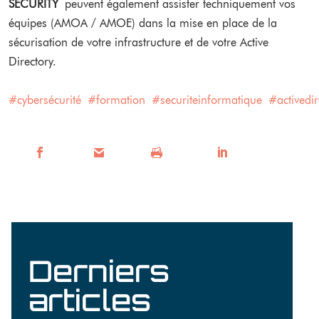
SECURITY
peuvent également assister techniquement vos
équipes (AMOA / AMOE) dans la mise en place de la
sécurisation de votre infrastructure et de votre Active
Directory.
#cybersécurité
#formation
#securiteinformatique
#activedir
Facebook
Mail
Imprimer
LinkedIn
Derniers
articles