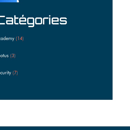
Catégories
cademy
(14)
otus
(3)
curity
(7)