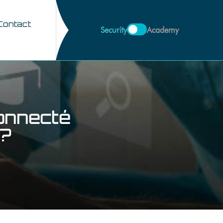
Contact
Security
Academy
onnecté
 ?