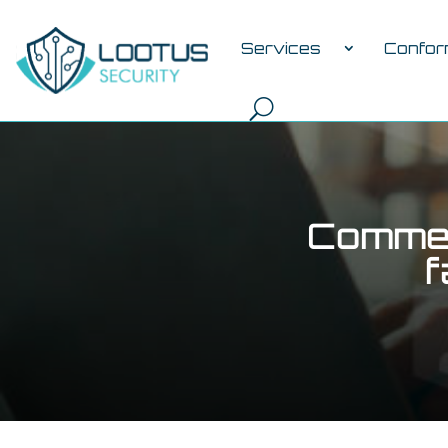
Services
Confor
Commen
f