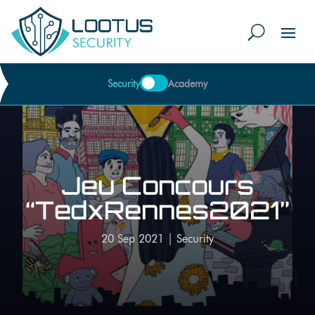
Security
Academy
Jeu Concours
“TedxRennes2021”
20 Sep 2021
|
Security