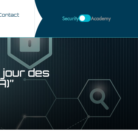
Contact
Security
Academy
 jour des
A)”