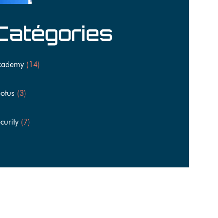
Catégories
cademy
(14)
otus
(3)
curity
(7)