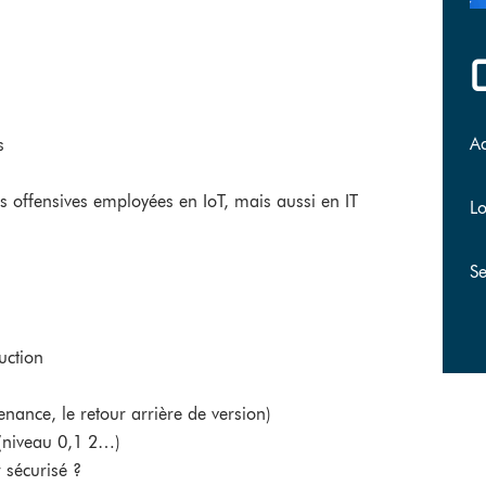
A
s
offensives employées en IoT, mais aussi en IT
Lo
Se
uction
venance, le retour arrière de version)
(niveau 0,1 2…)
 sécurisé ?